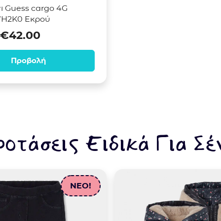
ι Guess cargo 4G
H2K0 Εκρού
: €42.00.
Original price was: €70.00.
Η τρέχουσα τιμή είναι: €42.00.
€
42.00
Προβολή
ροτάσεις Ειδικά Για Σέ
NEO!