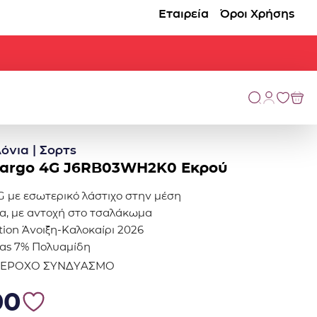
Εταιρεία
Όροι Χρήσης
όνια | Σορτς
cargo 4G J6RB03WH2K0 Εκρού
G με εσωτερικό λάστιχο στην μέση
α, με αντοχή στο τσαλάκωμα
ction Άνοιξη-Καλοκαίρι 2026
ρας 7% Πολυαμίδη
ΠΕΡΟΧΟ ΣΥΝΔΥΑΣΜΟ
0.
42.00.
00