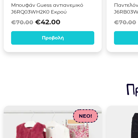
Μπουφάν Guess αντιανεμικό
Παντελόν
J6RQ03WH2K0 Εκρού
J6RB03W
Original price was: €70.00.
Η τρέχουσα τιμή είναι
€
42.00
€
70.00
€
70.00
Προβολή
Π
NEO!