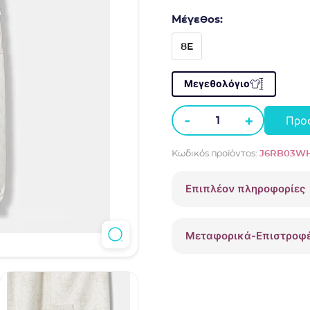
Μέγεθος:
8E
Μεγεθολόγιο
-
+
Προ
Παντελόνι
Guess
Κωδικός προϊόντος:
J6RB03WH
cargo
4G
Επιπλέον πληροφορίες
J6RB03WH2K0
Εκρού
ποσότητα
Μεταφορικά-Επιστροφ