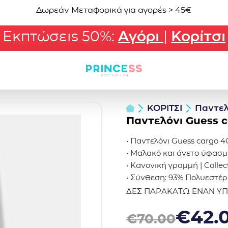
Δωρεάν Μεταφορικά για αγορές > 45€
Εκπτώσεις 50%:
Αγόρι
|
Κορίτσι
ΚΟΡΙΤΣΙ
Παντελ
Παντελόνι Guess 
• Παντελόνι Guess cargo 4
• Μαλακό και άνετο ύφασμ
• Κανονική γραμμή | Colle
• Σύνθεση: 93% Πολυεστέ
ΔΕΣ ΠΑΡΑΚΑΤΩ ΕΝΑΝ Υ
Original price was: €70.0
Η τρέχουσα τιμή είναι: €
€
42.
€
70.00