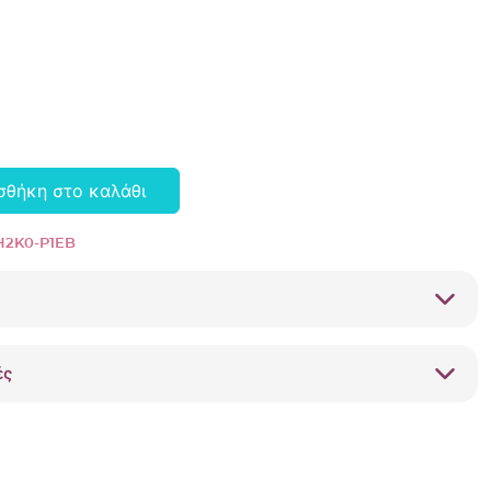
σθήκη στο καλάθι
2K0-P1EB
ές