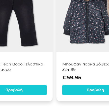
 jean Boboli ελαστικό
Μπουφάν παρκά 2όψεων
Μαύρο
324199
€
59.95
Προβολή
Προβολή