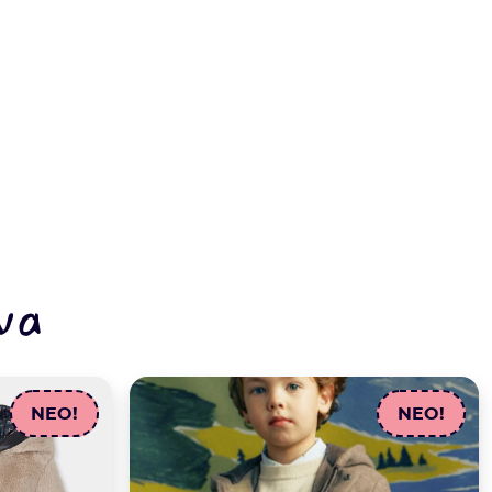
να
NEO!
NEO!