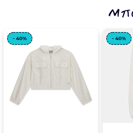
Μπο
- 40%
- 40%