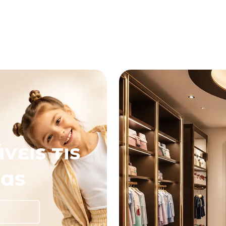
νεις τις
ας