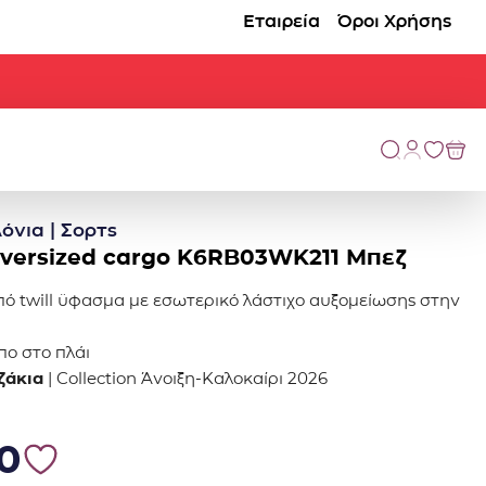
Εταιρεία
Όροι Χρήσης
όνια | Σορτς
oversized cargo K6RB03WK211 Μπεζ
πό twill ϋφασμα με εσωτερικό λάστιχο αυξομείωσης στην
πο στο πλάι
ζάκια
| Collection Άνοιξη-Καλοκαίρι 2026
0.
7.50.
0