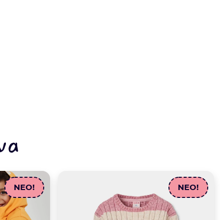
να
NEO!
NEO!