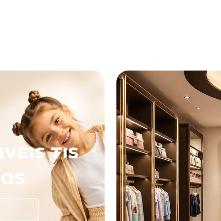
νεις τις
ας