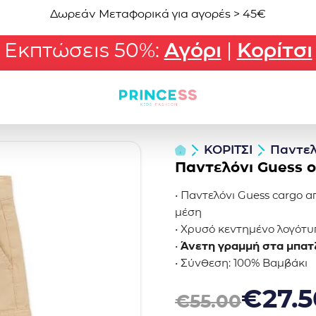
Δωρεάν Μεταφορικά για αγορές > 45€
Εκπτώσεις 50%:
Αγόρι
|
Κορίτσι
ΚΟΡΙΤΣΙ
Παντελ
Παντελόνι Guess 
• Παντελόνι Guess cargo α
μέση
• Χρυσό κεντημένο λογότυ
•
Άνετη γραμμή στα μπατ
• Σύνθεση: 100% Βαμβάκι
Original price was: €55.0
Η τρέχουσα τιμή είναι: €2
€
27.5
€
55.00