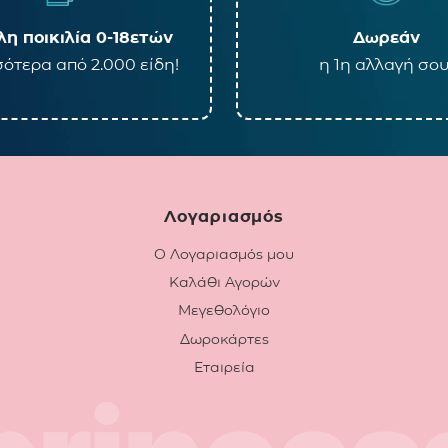
η ποικιλία 0-18ετών
Δωρεάν
ότερα από 2.000 είδη!
η 1η αλλαγή σου
Λογαριασμός
Ο Λογαριασμός μου
Καλάθι Αγορών
Μεγεθολόγιο
Δωροκάρτες
Εταιρεία