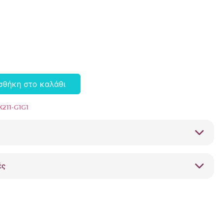
σθήκη στο καλάθι
211-G1G1
ές