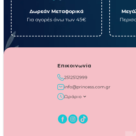
Δωρεάν Μεταφορικά
Μεγάλ
Για αγορές άνω των 45€
Περισσ
Επικοινωνία
2512512999
info@princess.com.gr
Ωράριο