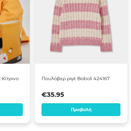
 Κίτρινο
Πουλόβερ ριγέ Boboli 424167
€
35.95
Προβολή