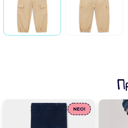
Π
NEO!