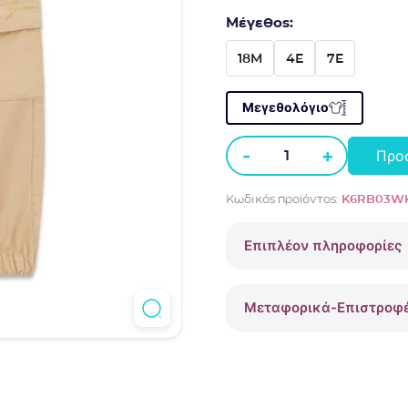
Μέγεθος:
18M
4E
7E
Μεγεθολόγιο
-
+
Προ
Παντελόνι
Guess
Κωδικός προϊόντος:
K6RB03WK
oversized
cargo
Επιπλέον πληροφορίες
K6RB03WK211
Μπεζ
ποσότητα
Μεταφορικά-Επιστροφ