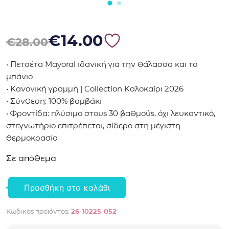
Original price was: €28.00.
Η τρέχουσα τιμή είναι: €14.00.
€
14.00
€
28.00
• Πετσέτα Mayoral ιδανική για την θάλασσα και το
μπάνιο
• Κανονική γραμμή | Collection Καλοκαίρι 2026
• Σύνθεση: 100% βαμβάκι
• Φροντίδα: πλύσιμο στους 30 βαθμούς, όχι λευκαντικό,
στεγνωτήριο επιτρέπεται, σίδερο στη μέγιστη
θερμοκρασία
Σε απόθεμα
Προσθήκη στο καλάθι
Πετσέτα
Mayoral
Κωδικός προϊόντος:
26-10225-052
10225