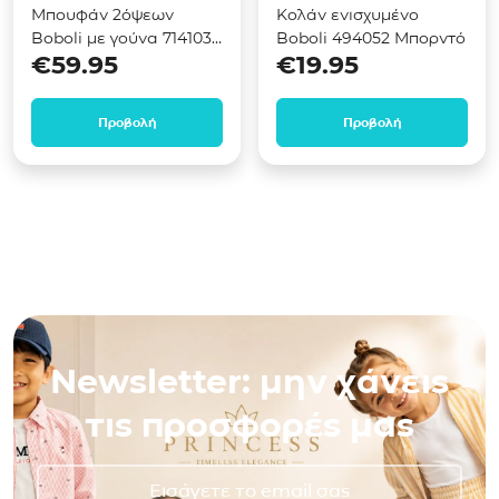
Μπουφάν 2όψεων
Κολάν ενισχυμένο
Boboli με γούνα 714103
Boboli 494052 Μπορντό
€
59.95
€
19.95
Μπλε
Προβολή
Προβολή
Newsletter: μην χάνεις
τις προσφορές μας