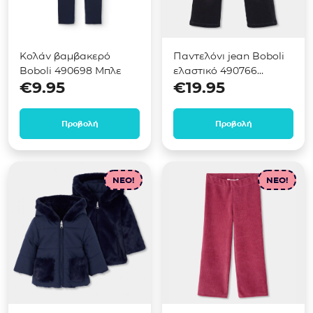
Κολάν βαμβακερό
Παντελόνι jean Boboli
Boboli 490698 Μπλε
ελαστικό 490766
€
9.95
€
19.95
Μαύρο
Προβολή
Προβολή
NEO!
NEO!