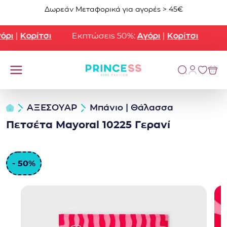
Μετάβαση στο περιεχόμενο
Δωρεάν Μεταφορικά για αγορές > 45€
ρι
|
Κορίτσι
Εκπτώσεις 50%:
Αγόρι
|
Κορίτσι
ΑΞΕΣΟΥΑΡ
Μπάνιο | Θάλασσα
Πετσέτα Mayoral 10225 Γερανί
- 50%