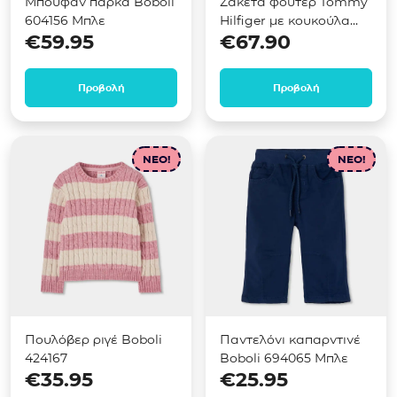
Μπουφάν παρκά Boboli
Ζακέτα φούτερ Tommy
604156 Μπλε
Hilfiger με κουκούλα
€
59.95
€
67.90
Μπλε KB0KB10553
Προβολή
Προβολή
NEO!
NEO!
Πουλόβερ ριγέ Boboli
Παντελόνι καπαρντινέ
424167
Boboli 694065 Μπλε
€
35.95
€
25.95