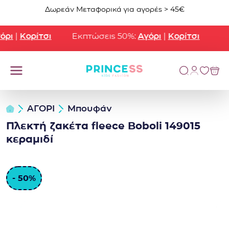
Μετάβαση στο περιεχόμενο
Δωρεάν Μεταφορικά για αγορές > 45€
ρι
|
Κορίτσι
Εκπτώσεις 50%:
Αγόρι
|
Κορίτσι
ΑΓΟΡΙ
Μπουφάν
Πλεκτή ζακέτα fleece Boboli 149015
κεραμιδί
- 50%