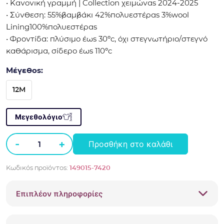
• Κανονική γραμμή | Collection χειμώνας 2024-2025
• Σύνθεση: 55%βαμβάκι 42%πολυεστέρας 3%wool
Lining100%πολυεστέρας
• Φροντίδα: πλύσιμο έως 30ºc, όχι στεγνωτήριο/στεγνό
καθάρισμα, σίδερο έως 110ºc
Μέγεθος:
12M
Μεγεθολόγιο
-
+
Προσθήκη στο καλάθι
Πλεκτή
ζακέτα
Κωδικός προϊόντος:
149015-7420
fleece
Boboli
Επιπλέον πληροφορίες
149015
κεραμιδί
ποσότητα