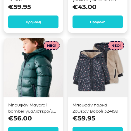
€
59.95
€
43.00
Προβολή
Προβολή
NEO!
NEO!
Μπουφάν Mayoral
Μπουφάν παρκά
bomber γυαλιστερό/ματ
2όψεων Boboli 324199
€
56.00
€
59.95
Πράσινο 04469