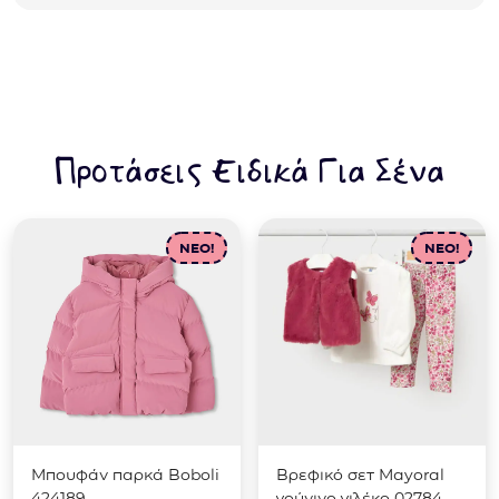
Προτάσεις Ειδικά Για Σένα
NEO!
NEO!
Μπουφάν παρκά Boboli
Βρεφικό σετ Mayoral
424189
γούνινο γιλέκο 02784