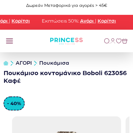
Μετάβαση στο περιεχόμενο
Δωρεάν Μεταφορικά για αγορές > 45€
ρι
|
Κορίτσι
Εκπτώσεις 50%:
Αγόρι
|
Κορίτσι
ΑΓΟΡΙ
Πουκάμισα
Πουκάμισο κοντομάνικο Boboli 623056
Καφέ
- 40%