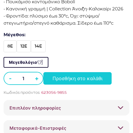
• Πουκάμισο κοντομάνικο Boboli
• Κανονική γραμμή | Collection Άνοιξη-Καλοκαίρι 2026
• Φροντίδα: πλύσιμο έως 30ºc, Όχι: στύψιμο/
στεγνωτήριο/στεγνό καθάρισμα. Σίδερο έως 110ºc
Μέγεθος:
8E
12E
14E
Μεγεθολόγιο
-
+
Προσθήκη στο καλάθι
Πουκάμισο
κοντομάνικο
Κωδικός προϊόντος:
623056-9855
Boboli
623056
Επιπλέον πληροφορίες
Καφέ
ποσότητα
Μεταφορικά-Επιστροφές