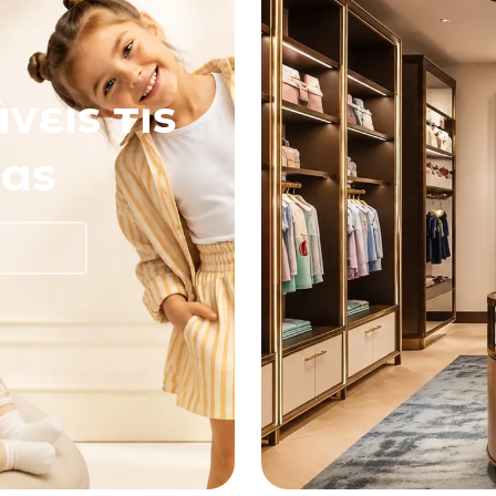
νεις τις
ας