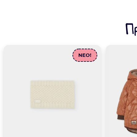
Π
NEO!