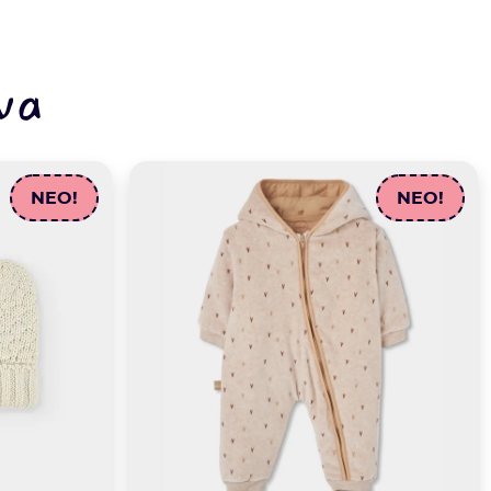
να
NEO!
NEO!