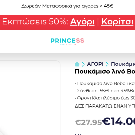
Δωρεάν Μεταφορικά για αγορές > 45€
Εκπτώσεις 50%:
Αγόρι
|
Κορίτσι
ΑΓΟΡΙ
Πουκάμι
Πουκάμισο λινό Bo
• Πουκάμισο λινό Boboli κ
• Σύνθεση: 55%linen 45%Β
• Φροντίδα: πλύσιμο έως 30
ΔΕΣ ΠΑΡΑΚΑΤΩ ΕΝΑΝ Υ
Original price was: €27.95
Η τρέχουσα τιμή είναι: €
€
14.0
€
27.95