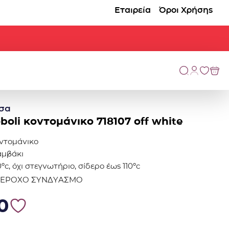
Εταιρεία
Όροι Χρήσης
σα
boli κοντομάνικο 718107 off white
οντομάνικο
αμβάκι
ºc, όχι στεγνωτήριο, σίδερο έως 110ºc
ΠΕΡΟΧΟ ΣΥΝΔΥΑΣΜΟ
.
14.00.
0