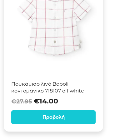
Πουκάμισο λινό Boboli
κοντομάνικο 718107 off white
Original price was: €27.95.
Η τρέχουσα τιμή είναι:
€
14.00
€
27.95
Προβολή