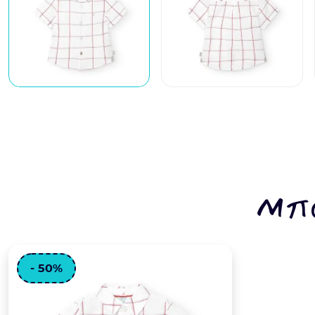
Μπο
- 50%