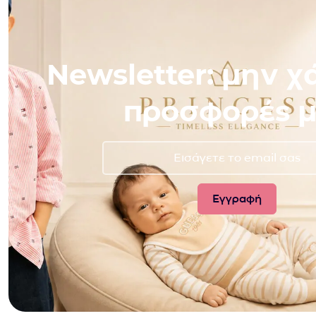
Newsletter: μην χά
προσφορές μ