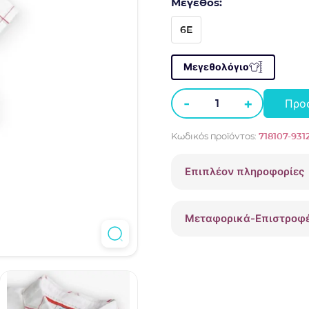
Μέγεθος:
6E
Μεγεθολόγιο
-
+
Προ
Πουκάμισο
λινό
Κωδικός προϊόντος:
718107-9312
Boboli
κοντομάνικο
Επιπλέον πληροφορίες
718107
off
white
Μεταφορικά-Επιστροφ
ποσότητα