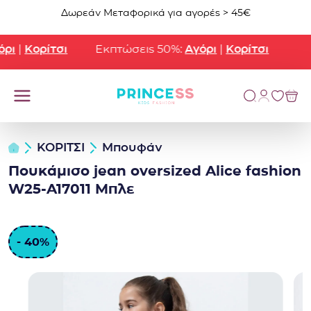
Μετάβαση στο περιεχόμενο
Δωρεάν Μεταφορικά για αγορές > 45€
ι
|
Κορίτσι
Εκπτώσεις 50%:
Αγόρι
|
Κορίτσι
ΚΟΡΙΤΣΙ
Μπουφάν
Πουκάμισο jean oversized Alice fashion
W25-A17011 Μπλε
- 40%