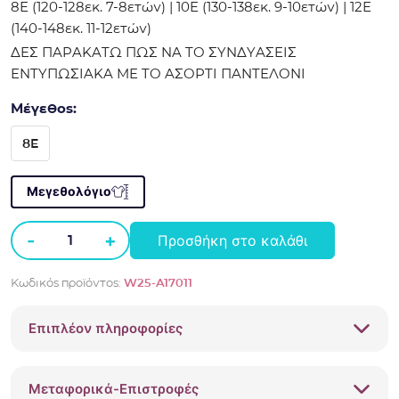
8Ε (120-128εκ. 7-8ετών) | 10Ε (130-138εκ. 9-10ετών) | 12Ε
(140-148εκ. 11-12ετών)
ΔΕΣ ΠΑΡΑΚΑΤΩ ΠΩΣ ΝΑ ΤΟ ΣΥΝΔΥΑΣΕΙΣ
ΕΝΤΥΠΩΣΙΑΚΑ ΜΕ ΤΟ ΑΣΟΡΤΙ ΠΑΝΤΕΛΟΝΙ
Μέγεθος:
8E
Μεγεθολόγιο
-
+
Προσθήκη στο καλάθι
Πουκάμισο
jean
Κωδικός προϊόντος:
W25-A17011
oversized
Alice
Επιπλέον πληροφορίες
fashion
W25-
A17011
Μεταφορικά-Επιστροφές
Μπλε