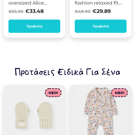
oversized Alice
fashion relaxed fit
Original price was: €55.90.
Η τρέχουσα τιμή είναι: €3
Original pri
Η τρέχ
fashion W25-A17011
W25-A16011 Μπλε
€
33.48
€
29.89
€
55.90
€
49.90
Μπλε
Προβολή
Προβολή
Προτάσεις Ειδικά Για Σένα
NEO!
NEO!