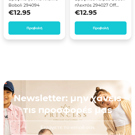
Boboli 294094
πλεκτός 294027 Off
€
12.95
€
12.95
white
Προβολή
Προβολή
Newsletter: μην χάνεις
τις προσφορές μας