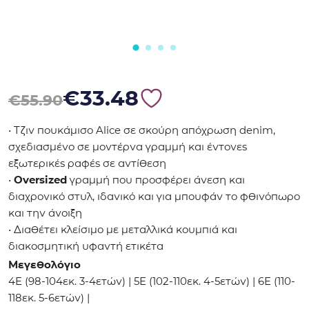
Original price was: €55.90.
Η τρέχουσα τιμή είναι: €33.48.
€
33.48
€
55.90
• Τζιν πουκάμισο Alice σε σκούρη απόχρωση denim,
σχεδιασμένο σε μοντέρνα γραμμή και έντονες
εξωτερικές ραφές σε αντίθεση
•
Oversized
γραμμή που προσφέρει άνεση και
διαχρονικό στυλ, ιδανικό και για μπουφάν το φθινόπωρο
και την άνοιξη
• Διαθέτει κλείσιμο με μεταλλικά κουμπιά και
διακοσμητική υφαντή ετικέτα
Mεγεθολόγιο
4E (98-104εκ. 3-4ετών) | 5Ε (102-110εκ. 4-5ετών) | 6Ε (110-
118εκ. 5-6ετών) |