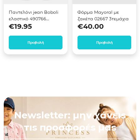
Παντελόνι jean Boboli
Φόρμα Mayoral με
ελαστικό 490766
ζακέτα 02667 3τεμάχια
€
19.95
€
40.00
Μαύρο
Προβολή
Προβολή
Newsletter: μην χάνεις
τις προσφορές μας