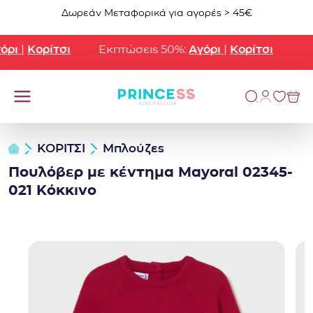
Μετάβαση στο περιεχόμενο
Δωρεάν Μεταφορικά για αγορές > 45€
ρι
|
Κορίτσι
Εκπτώσεις 50%:
Αγόρι
|
Κορίτσι
ΚΟΡΙΤΣΙ
Μπλούζες
Πουλόβερ με κέντημα Mayoral 02345-
021 Κόκκινο