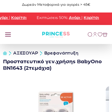
Μετάβαση στο περιεχόμενο
Δωρεάν Μεταφορικά για αγορές > 45€
όρι
|
Κορίτσι
Εκπτώσεις 50%:
Αγόρι
|
Κορίτσι
ΑΞΕΣΟΥΑΡ
Βρεφανάπτυξη
Προστατευτικό γεν.χρήσης BabyOno
BN1643 (2τεμάχια)