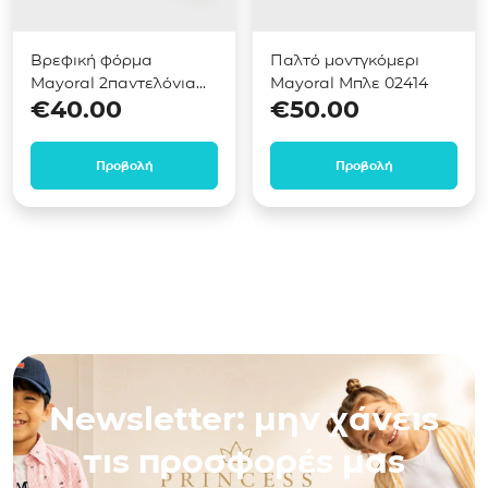
Βρεφική φόρμα
Παλτό μοντγκόμερι
Mayoral 2παντελόνια
Mayoral Μπλε 02414
€
40.00
€
50.00
Πράσινο 02831
Προβολή
Προβολή
Newsletter: μην χάνεις
τις προσφορές μας