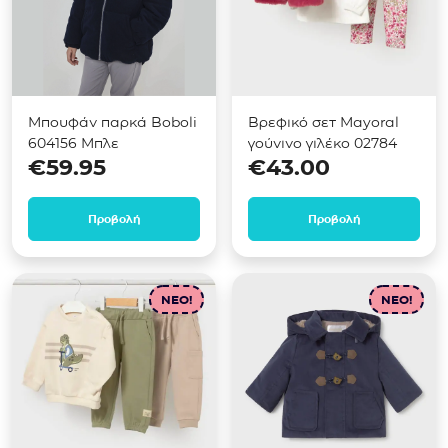
Μπουφάν παρκά Boboli
Βρεφικό σετ Mayoral
604156 Μπλε
γούνινο γιλέκο 02784
€
59.95
€
43.00
Προβολή
Προβολή
NEO!
NEO!