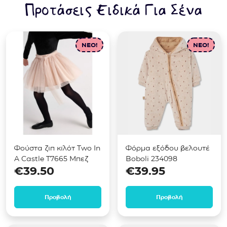
Προτάσεις Ειδικά Για Σένα
NEO!
NEO!
Φούστα ζιπ κιλότ Two In
Φόρμα εξόδου βελουτέ
A Castle T7665 Μπεζ
Boboli 234098
€
39.50
€
39.95
Προβολή
Προβολή