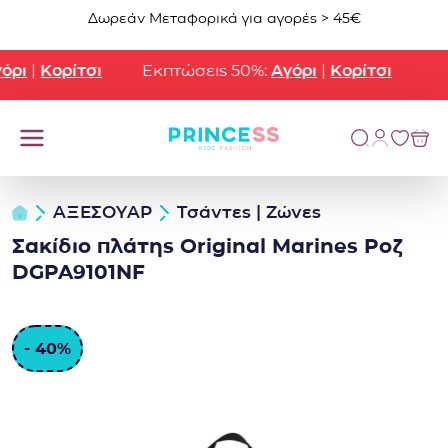
Μετάβαση στο περιεχόμενο
Δωρεάν Μεταφορικά για αγορές > 45€
ρι
|
Κορίτσι
Εκπτώσεις 50%:
Αγόρι
|
Κορίτσι
ΑΞΕΣΟΥΑΡ
Τσάντες | Ζώνες
Σακίδιο πλάτης Original Marines Ροζ
DGPA9101NF
- 40%