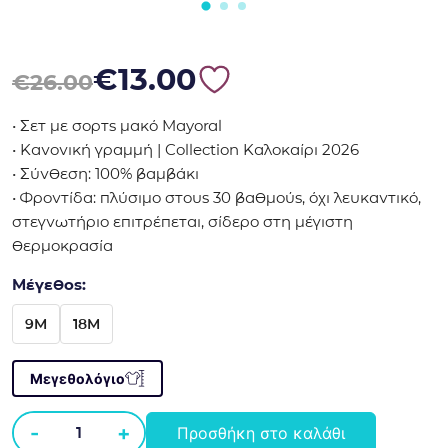
Original price was: €26.00.
Η τρέχουσα τιμή είναι: €13.00.
€
13.00
€
26.00
• Σετ με σορτς μακό Mayoral
• Κανονική γραμμή | Collection Καλοκαίρι 2026
• Σύνθεση: 100% βαμβάκι
• Φροντίδα: πλύσιμο στους 30 βαθμούς, όχι λευκαντικό,
στεγνωτήριο επιτρέπεται, σίδερο στη μέγιστη
θερμοκρασία
Μέγεθος:
9M
18M
Μεγεθολόγιο
-
+
Προσθήκη στο καλάθι
Σετ