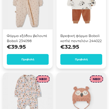
Φόρμα εξόδου βελουτέ
Βρεφική φόρμα Boboli
Boboli 234098
κοτλέ παντελόνι 244022
€
39.95
€
32.95
Προβολή
Προβολή
NEO!
NEO!