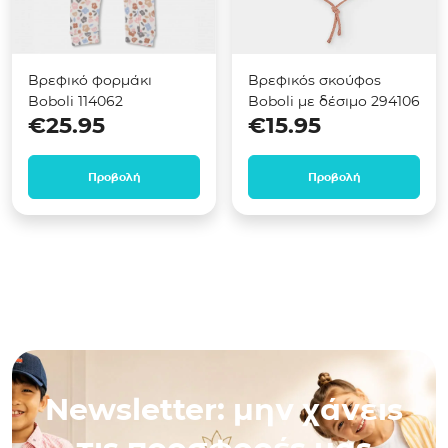
Βρεφικό φορμάκι
Βρεφικός σκούφος
Boboli 114062
Boboli με δέσιμο 294106
€
25.95
€
15.95
Προβολή
Προβολή
Newsletter: μην χάνεις