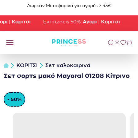
Μετάβαση στο περιεχόμενο
Δωρεάν Μεταφορικά για αγορές > 45€
ρι
|
Κορίτσι
Εκπτώσεις 50%:
Αγόρι
|
Κορίτσι
ΚΟΡΙΤΣΙ
Σετ καλοκαιρινά
Σετ σορτς μακό Mayoral 01208 Κίτρινο
- 50%