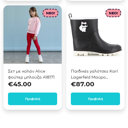
NEO!
NEO!
Σετ με κολάν Alice
Παιδικές γαλότσες Karl
φούτερ μπλούζα A18171
Lagerfeld Μαύρο
€
45.00
€
87.00
Z31406
Προβολή
Προβολή