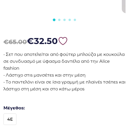
Original price was: €65.00.
Η τρέχουσα τιμή είναι: €32.50.
€
32.50
€
65.00
• Σετ που αποτελείται από φούτερ μπλούζα με κουκούλα
σε συνδυασμό με ύφασμα δαντέλα από την Alice
fashion
• Λάστιχο στις μανσέτες και στην μέση
• Το παντελόνι είναι σε ίσια γραμμή με πλαϊνές τσέπες και
λάστιχο στη μέση και στο κάτω μέρος
Μέγεθος:
4E