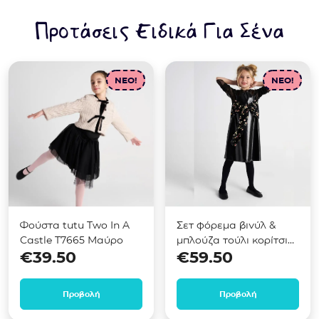
Προτάσεις Ειδικά Για Σένα
NEO!
NEO!
Φούστα tutu Two In A
Σετ φόρεμα βινύλ &
Castle T7665 Μαύρο
μπλούζα τούλι κορίτσι
€
39.50
€
59.50
Two in a Castle T7676
Μαύρο
Προβολή
Προβολή