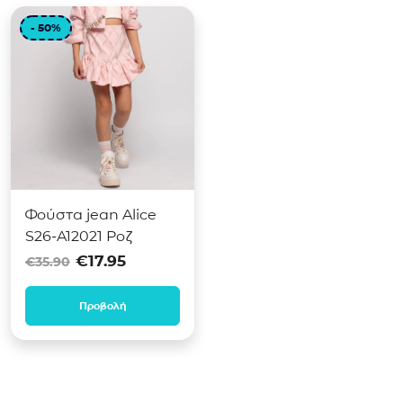
- 50%
Φούστα jean Alice
S26-A12021 Ροζ
Original price was: €35.90.
Η τρέχουσα τιμή είναι: €17
€
17.95
€
35.90
Προβολή