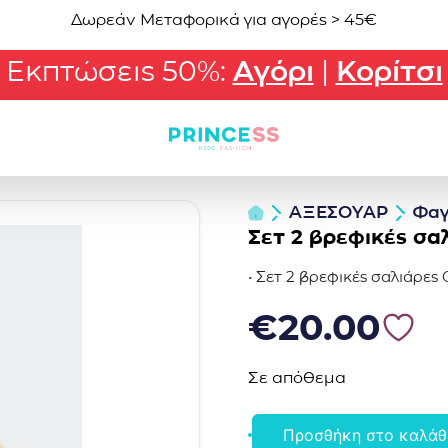
Δωρεάν Μεταφορικά για αγορές > 45€
Εκπτώσεις 50%:
Αγόρι
|
Κορίτσι
ΑΞΕΣΟΥΑΡ
Φα
Σετ 2 βρεφικές σ
• Σετ 2 βρεφικές σαλιάρες 
€
20.00
Σε απόθεμα
Προσθήκη στο καλάθ
Σετ