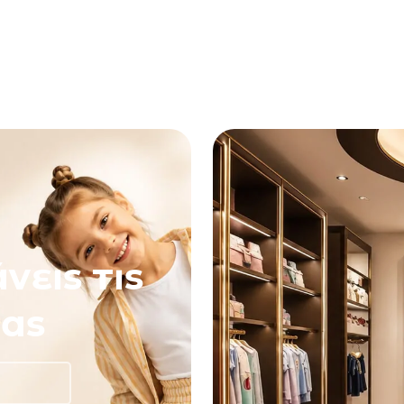
νεις τις
ας