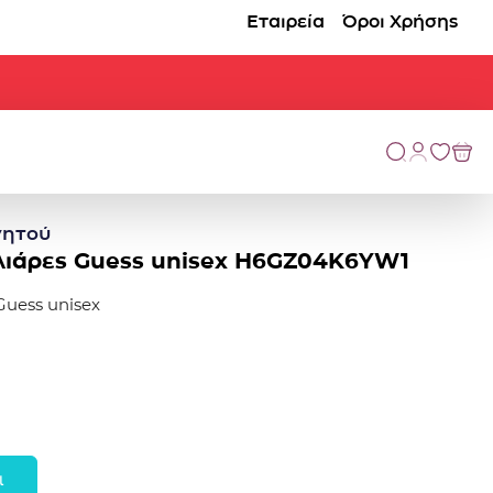
Εταιρεία
Όροι Χρήσης
γητoύ
αλιάρες Guess unisex H6GZ04K6YW1
Guess unisex
ι