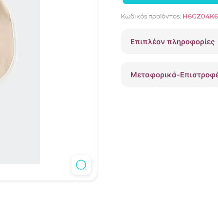
2
Κωδικός προϊόντος:
H6GZ04K6
βρεφικές
σαλιάρες
Επιπλέον πληροφορίες
Guess
unisex
H6GZ04K6YW1
Μεταφορικά-Επιστροφ
ποσότητα