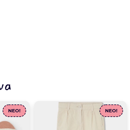
να
NEO!
NEO!