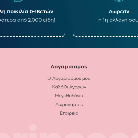
η ποικιλία 0-18ετών
Δωρεάν
ότερα από 2.000 είδη!
η 1η αλλαγή σου
Λογαριασμός
Ο Λογαριασμός μου
Καλάθι Αγορών
Μεγεθολόγιο
Δωροκάρτες
Εταιρεία