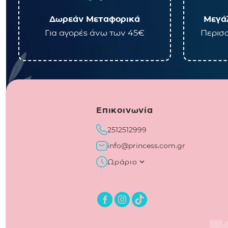
Δωρεάν Μεταφορικά
Μεγάλ
Για αγορές άνω των 45€
Περισσ
Επικοινωνία
2512512999
info@princess.com.gr
Ωράριο