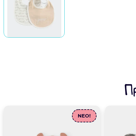
Π
NEO!