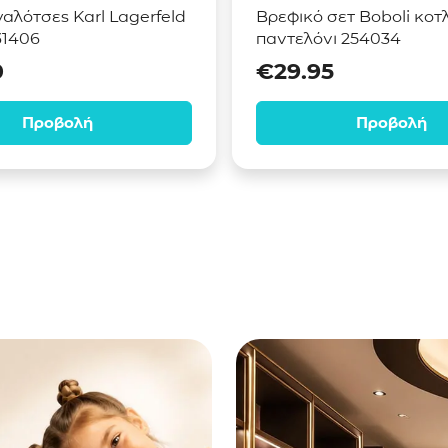
γαλότσες Karl Lagerfeld
Βρεφικό σετ Boboli κοτ
31406
παντελόνι 254034
0
€
29.95
Προβολή
Προβολή