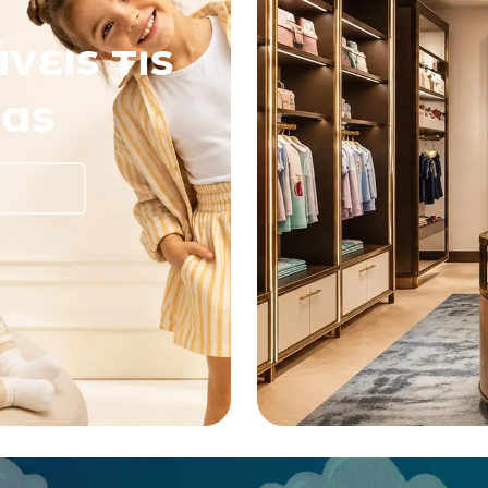
νεις τις
ας