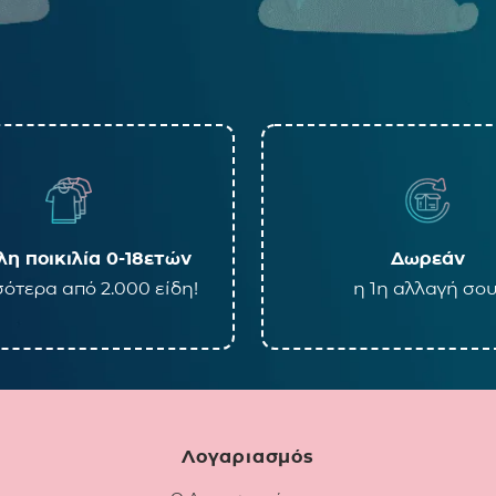
η ποικιλία 0-18ετών
Δωρεάν
ότερα από 2.000 είδη!
η 1η αλλαγή σου
Λογαριασμός