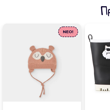
Π
NEO!