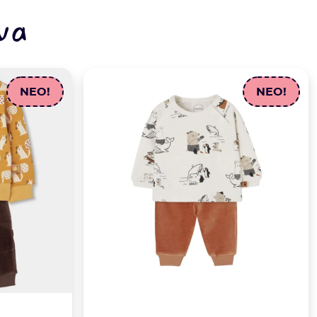
να
NEO!
NEO!