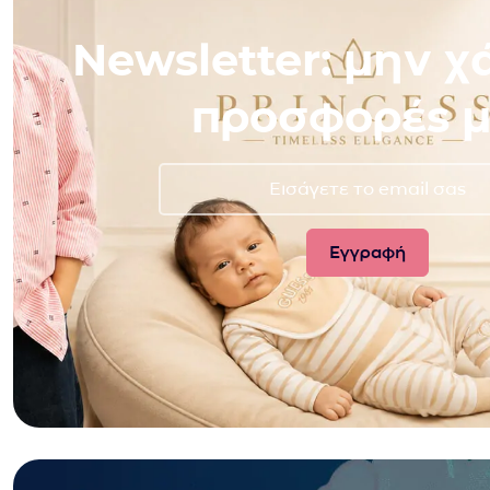
Newsletter: μην χά
προσφορές μ