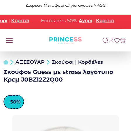
Μετάβαση στο περιεχόμενο
Δωρεάν Μεταφορικά για αγορές > 45€
ρι
|
Κορίτσι
Εκπτώσεις 50%:
Αγόρι
|
Κορίτσι
ΑΞΕΣΟΥΑΡ
Σκούφοι | Κορδέλες
Σκούφος Guess με strass λογότυπο
Κρεμ J0BZ12Z2Q00
- 50%