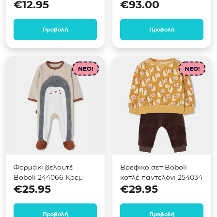
€
12.95
€
93.00
white
Προβολή
Προβολή
NEO!
NEO!
Φορμάκι βελουτέ
Βρεφικό σετ Boboli
Boboli 244066 Κρεμ
κοτλέ παντελόνι 254034
€
25.95
€
29.95
Προβολή
Προβολή