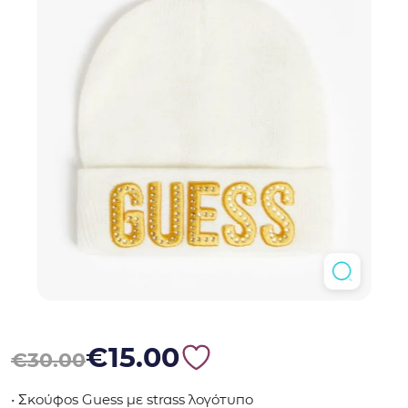
Original price was: €30.00.
Η τρέχουσα τιμή είναι: €15.00.
€
15.00
€
30.00
• Σκούφος Guess με strass λογότυπο