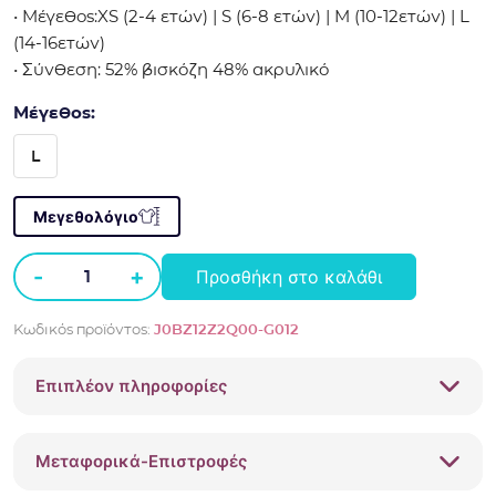
• Μέγεθος:XS (2-4 ετών) | S (6-8 ετών) | M (10-12ετών) | L
(14-16ετών)
• Σύνθεση: 52% βισκόζη 48% ακρυλικό
Μέγεθος:
L
Μεγεθολόγιο
-
+
Προσθήκη στο καλάθι
Σκούφος
Guess
Κωδικός προϊόντος:
J0BZ12Z2Q00-G012
με
strass
Επιπλέον πληροφορίες
λογότυπο
Κρεμ
J0BZ12Z2Q00
Μεταφορικά-Επιστροφές
ποσότητα