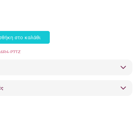
σθήκη στο καλάθι
6R4-P7TZ
ές