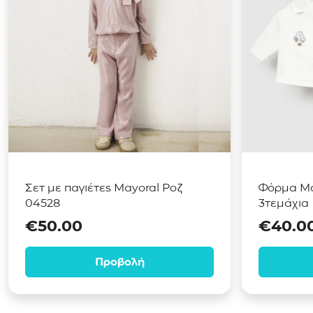
Σετ με παγιέτες Mayoral Ροζ
Φόρμα Ma
04528
3τεμάχια
€
50.00
€
40.0
Προβολή