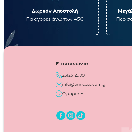
Δωρεάν Αποστολή
Μεγάλ
Για αγορές άνω των 45€
Περισσ
Επικοινωνία
2512512999
info@princess.com.gr
Ωράριο