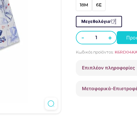
18M
6E
Μεγεθολόγιο
-
+
Προ
Σορτς
φούτερ
Κωδικός προϊόντος:
K6RD04KA
Guess
K6RD04KA6R4
Επιπλέον πληροφορίες
Μπλε
ποσότητα
Μεταφορικά-Επιστροφ