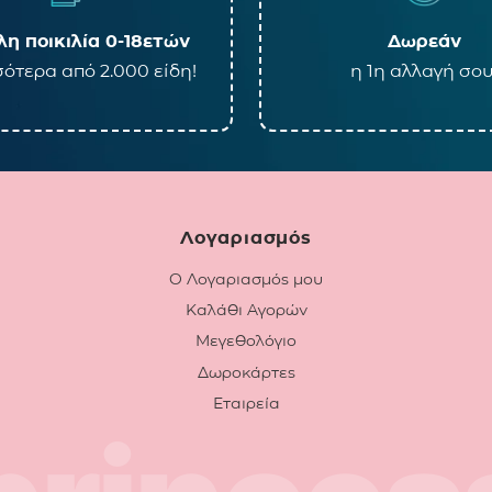
η ποικιλία 0-18ετών
Δωρεάν
ότερα από 2.000 είδη!
η 1η αλλαγή σου
Λογαριασμός
Ο Λογαριασμός μου
Καλάθι Αγορών
Μεγεθολόγιο
Δωροκάρτες
Εταιρεία