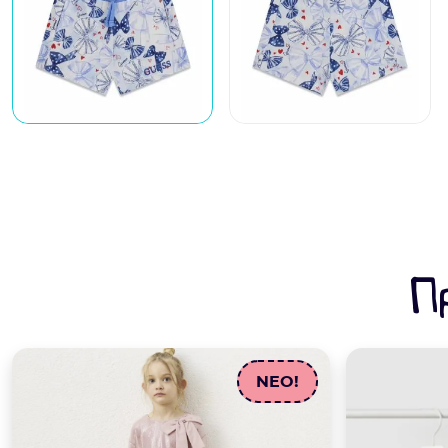
Π
NEO!