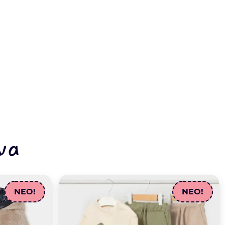
να
NEO!
NEO!