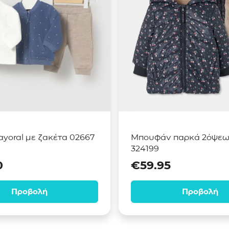
yoral με ζακέτα 02667
Μπουφάν παρκά 2όψεων
324199
0
€
59.95
Προβολή
Προβολή