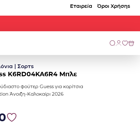
Εταιρεία
Όροι Χρήσης
όνια | Σορτς
ess K6RD04KA6R4 Μπλε
ούδιαστο φούτερ Guess για κορίτσια
ction Άνοιξη-Καλοκαίρι 2026
0.
5.00.
00