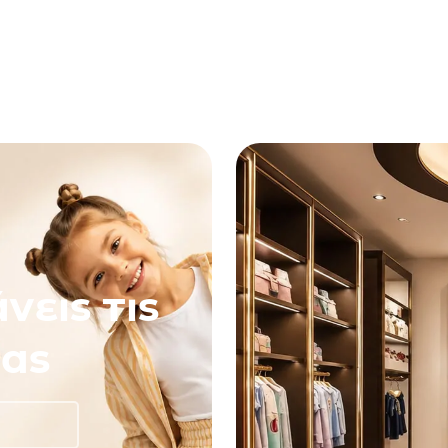
νεις τις
ας