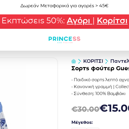
Δωρεάν Μεταφορικά για αγορές > 45€
Εκπτώσεις 50%:
Αγόρι
|
Κορίτσι
ΚΟΡΙΤΣΙ
Παντελ
Σορτς φούτερ Gu
• Παιδικό σορτς λεπτό αχν
• Κανονική γραμμή | Colle
• Σύνθεση: 100% Βαμβάκι
Original price was: €30.0
Η τρέχουσα τιμή είναι: €1
€
15.
€
30.00
Μέγεθος: