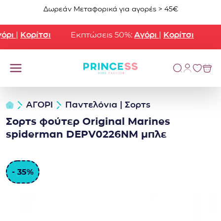
Μετάβαση στο περιεχόμενο
Δωρεάν Μεταφορικά για αγορές > 45€
ρι
|
Κορίτσι
Εκπτώσεις 50%:
Αγόρι
|
Κορίτσι
ΑΓΟΡΙ
Παντελόνια | Σορτς
Σορτς φούτερ Original Marines
spiderman DEPV0226NM μπλε
- 35%