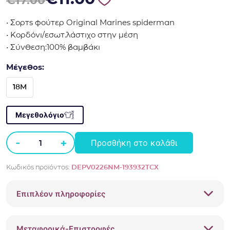
€
17.00
• Σορτς φούτερ Original Marines spiderman
• Koρδόνι/εσωτ.λάστιχο στην μέση
• Σύνθεση:100% βαμβάκι
Μέγεθος:
18M
Μεγεθολόγιο
-
+
Προσθήκη στο καλάθι
Σορτς
φούτερ
Κωδικός προϊόντος:
DEPV0226NM-193932TCX
Original
Marines
Επιπλέον πληροφορίες
spiderman
DEPV0226NM
μπλε
Μεταφορικά-Επιστροφές