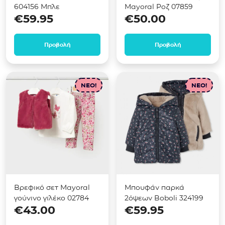
604156 Μπλε
Mayoral Ροζ 07859
€
59.95
€
50.00
Προβολή
Προβολή
NEO!
NEO!
Βρεφικό σετ Mayoral
Μπουφάν παρκά
γούνινο γιλέκο 02784
2όψεων Boboli 324199
€
43.00
€
59.95