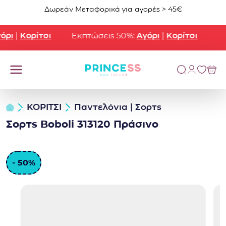
Μετάβαση στο περιεχόμενο
Δωρεάν Μεταφορικά για αγορές > 45€
ρι
|
Κορίτσι
Εκπτώσεις 50%:
Αγόρι
|
Κορίτσι
ΚΟΡΙΤΣΙ
Παντελόνια | Σορτς
Σορτς Boboli 313120 Πράσινο
- 50%