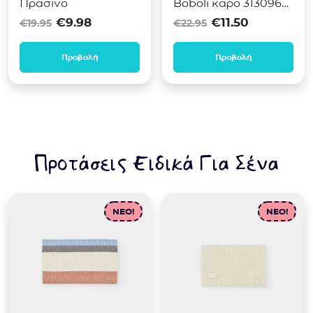
Πράσινο
Boboli καρό 313096
Original price was: €19.95.
Η τρέχουσα τιμή είναι: €9.9
Original pri
Η τρέχου
Πράσινο
€
9.98
€
11.50
€
19.95
€
22.95
Προβολή
Προβολή
Προτάσεις Ειδικά Για Σένα
NEO!
NEO!