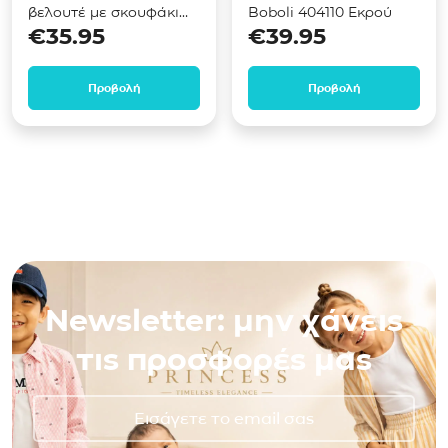
βελουτέ με σκουφάκι
Boboli 404110 Εκρού
€
35.95
€
39.95
244055 Εκρού
Προβολή
Προβολή
Newsletter: μην χάνεις
τις προσφορές μας