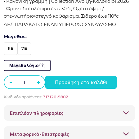
• Κανονική γραμμή | Collection Άνοιξη-Καλοκαίρι 2026
• Φροντίδα: πλύσιμο έως 30ºc, Όχι: στύψιμο/
στεγνωτήριο/στεγνό καθάρισμα. Σίδερο έως 110ºc
ΔΕΣ ΠΑΡΑΚΑΤΩ ΕΝΑΝ ΥΠΕΡΟΧΟ ΣΥΝΔΥΑΣΜΟ
Μέγεθος:
6E
7E
Μεγεθολόγιο
-
+
Προσθήκη στο καλάθι
Σορτς
Boboli
Κωδικός προϊόντος:
313120-9802
313120
Πράσινο
Επιπλέον πληροφορίες
ποσότητα
Μεταφορικά-Επιστροφές