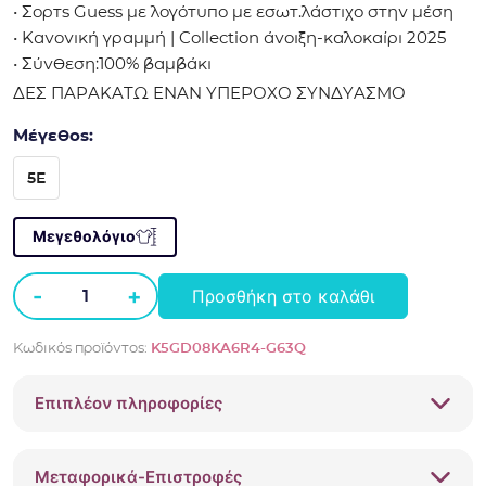
• Σορτς Guess με λογότυπο με εσωτ.λάστιχο στην μέση
• Κανονική γραμμή | Collection άνοιξη-καλοκαίρι 2025
• Σύνθεση:100% βαμβάκι
ΔΕΣ ΠΑΡΑΚΑΤΩ ΕΝΑΝ ΥΠΕΡΟΧΟ ΣΥΝΔΥΑΣΜΟ
Μέγεθος:
5E
Μεγεθολόγιο
-
+
Προσθήκη στο καλάθι
Σορτς
Guess
Κωδικός προϊόντος:
K5GD08KA6R4-G63Q
με
λογότυπο
Επιπλέον πληροφορίες
K5GD08KA6R4
σομόν
ποσότητα
Μεταφορικά-Επιστροφές