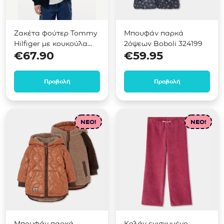
Ζακέτα φούτερ Tommy
Μπουφάν παρκά
Hilfiger με κουκούλα
2όψεων Boboli 324199
€
67.90
€
59.95
Μπλε KB0KB10553
Προβολή
Προβολή
NEO!
NEO!
Μπουφάν παρκά
Κολάν ενισχυμένο