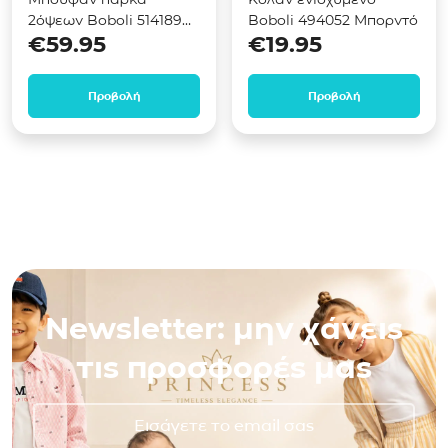
2όψεων Boboli 514189
Boboli 494052 Μπορντό
€
59.95
€
19.95
Καφέ
Προβολή
Προβολή
Newsletter: μην χάνεις
τις προσφορές μας