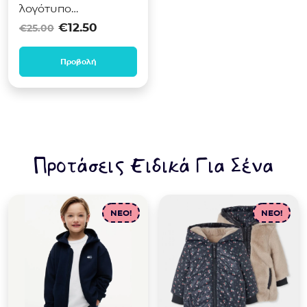
λογότυπο
Original price was: €25.00.
Η τρέχουσα τιμή είναι: €12
K5GD08KA6R4
€
12.50
€
25.00
σομόν
Προβολή
Προτάσεις Ειδικά Για Σένα
NEO!
NEO!