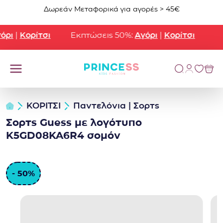
Μετάβαση στο περιεχόμενο
Δωρεάν Μεταφορικά για αγορές > 45€
ρι
|
Κορίτσι
Εκπτώσεις 50%:
Αγόρι
|
Κορίτσι
ΚΟΡΙΤΣΙ
Παντελόνια | Σορτς
Σορτς Guess με λογότυπο
K5GD08KA6R4 σομόν
- 50%