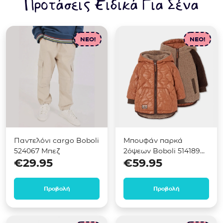
Προτάσεις Ειδικά Για Σένα
NEO!
NEO!
Παντελόνι cargo Boboli
Μπουφάν παρκά
524067 Μπεζ
2όψεων Boboli 514189
€
29.95
€
59.95
Καφέ
Προβολή
Προβολή