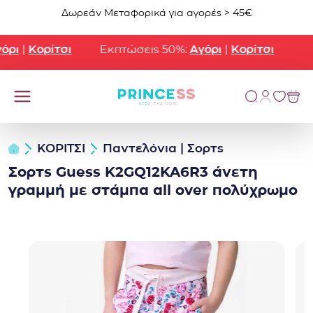
Μετάβαση στο περιεχόμενο
Δωρεάν Μεταφορικά για αγορές > 45€
ρι
|
Κορίτσι
Εκπτώσεις 50%:
Αγόρι
|
Κορίτσι
ΚΟΡΙΤΣΙ
Παντελόνια | Σορτς
Σορτς Guess K2GQ12KA6R3 άνετη
γραμμή με στάμπα all over πολύχρωμο