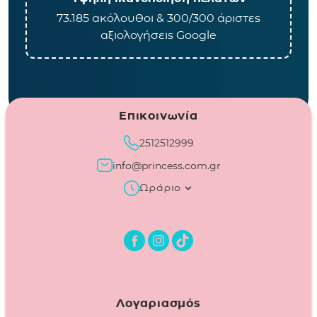
73.185 ακόλουθοι & 300/300 άριστες
αξιολογήσεις Google
Επικοινωνία
2512512999
info@princess.com.gr
Ωράριο
Λογαριασμός