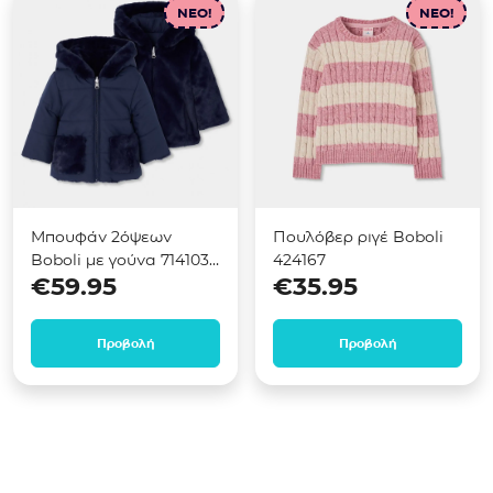
NEO!
NEO!
Μπουφάν 2όψεων
Πουλόβερ ριγέ Boboli
Boboli με γούνα 714103
424167
€
59.95
€
35.95
Μπλε
Προβολή
Προβολή