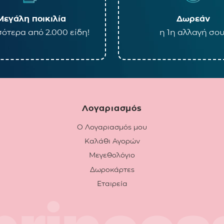
Μεγάλη ποικιλία
Δωρεάν
ότερα από 2.000 είδη!
η 1η αλλαγή σου
Λογαριασμός
Ο Λογαριασμός μου
Καλάθι Αγορών
Μεγεθολόγιο
Δωροκάρτες
Εταιρεία