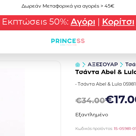
Δωρεάν Μεταφορικά για αγορές > 45€
Εκπτώσεις 50%:
Αγόρι
|
Κορίτσι
ΑΞΕΣΟΥΑΡ
Τσά
Τσάντα Abel & Lul
• Τσάντα Abel & Lula 0598
Original price was: €34.0
Η τρέχουσα τιμή είναι: €1
€
17.
€
34.00
Εξαντλημένο
Κωδικός προϊόντος:
15-05981-0