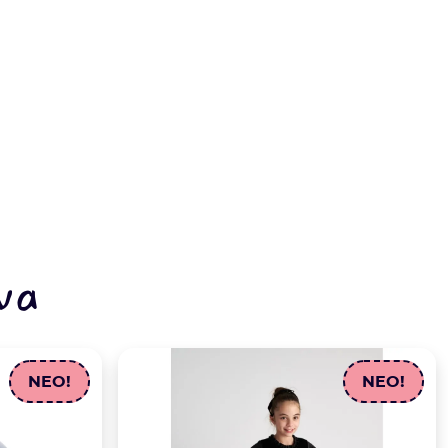
να
NEO!
NEO!