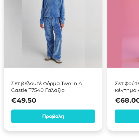
Σετ βελουτέ φόρμα Two In A
Σετ φούτε
Castle T7540 Γαλάζιο
κέντημα 
€
49.50
€
68.0
Προβολή