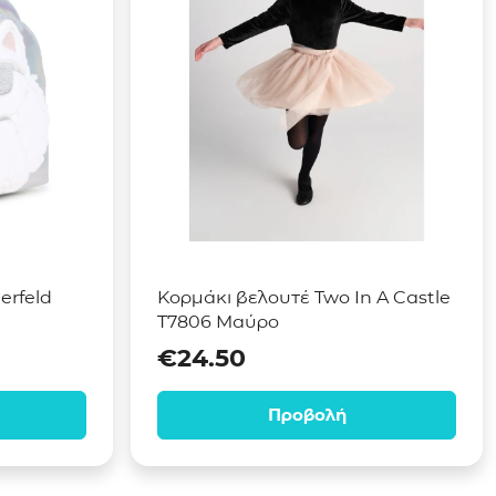
erfeld
Κορμάκι βελουτέ Two In A Castle
T7806 Μαύρο
€
24.50
Προβολή