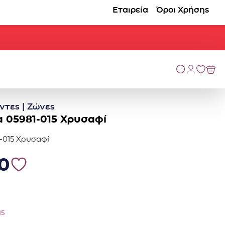
Εταιρεία
Όροι Χρήσης
ντες | Ζώνες
a 05981-015 Χρυσαφί
1-015 Χρυσαφί
0.
7.00.
00
15