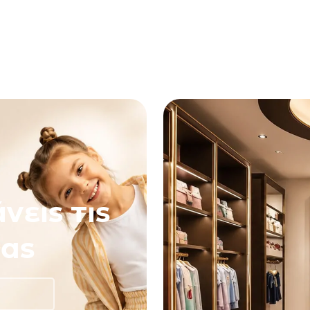
νεις τις
ας