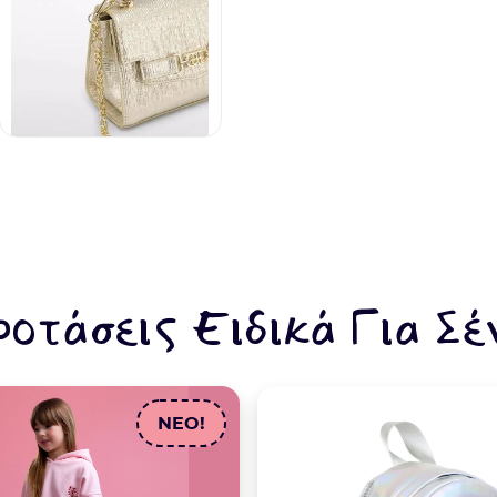
ροτάσεις Ειδικά Για Σέ
NEO!