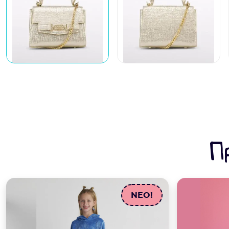
Π
NEO!