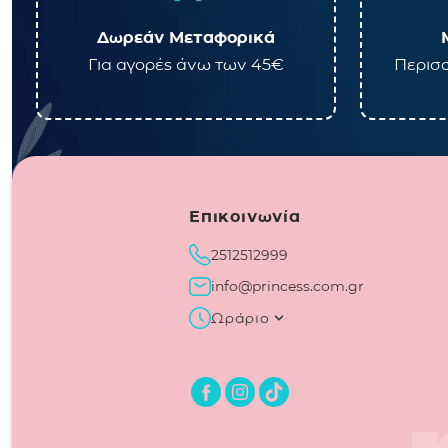
Δωρεάν Μεταφορικά
Για αγορές άνω των 45€
Περισσ
Επικοινωνία
2512512999
info@princess.com.gr
Ωράριο