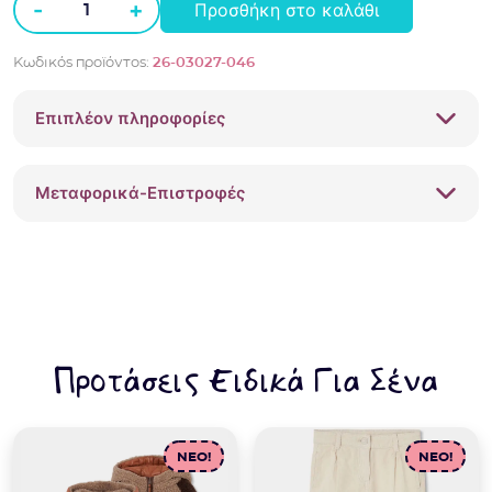
-
+
Προσθήκη στο καλάθι
Τοπ
πλεκτό
Κωδικός προϊόντος:
26-03027-046
Mayoral
03027
Επιπλέον πληροφορίες
Λιλά
ποσότητα
Μεταφορικά-Επιστροφές
Προτάσεις Ειδικά Για Σένα
NEO!
NEO!