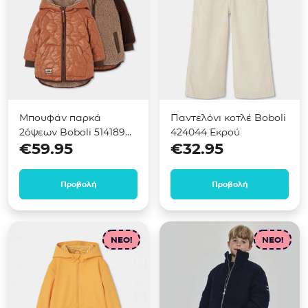
Μπουφάν παρκά
Παντελόνι κοτλέ Boboli
2όψεων Boboli 514189
424044 Εκρού
€
59.95
€
32.95
Καφέ
Προβολή
Προβολή
NEO!
NEO!