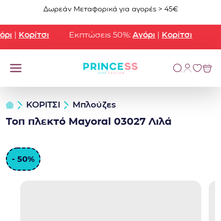
Μετάβαση στο περιεχόμενο
Δωρεάν Μεταφορικά για αγορές > 45€
ρι
|
Κορίτσι
Εκπτώσεις 50%:
Αγόρι
|
Κορίτσι
ΚΟΡΙΤΣΙ
Μπλούζες
Τοπ πλεκτό Mayoral 03027 Λιλά
- 50%