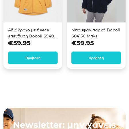
Αδιάβροχο με fleece
Μπουφάν παρκά Boboli
επένδυση Boboli 694021
604156 Μπλε
€
59.95
€
59.95
Κίτρινο
Προβολή
Προβολή
Newsletter: μην χάνεις