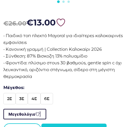
Original price was: €26.00.
Η τρέχουσα τιμή είναι: €13.00.
€
13.00
€
26.00
• Παιδικό τοπ πλεκτό Mayoral για ιδιαίτερες καλοκαιρινές
εμφανίσεις
• Κανονική γραμμή | Collection Καλοκαίρι 2026
• Σύνθεση: 87% Βισκοζη 13% πολυαμίδιο
• Φροντίδα: πλύσιμο στους 30 βαθμούς, gentle spin c όχι
λευκαντικό, οριζόντιο στέγνωμα, σίδερο στη μέγιστη
θερμοκρασία
Μέγεθος:
2E
3E
4E
6E
Μεγεθολόγιο