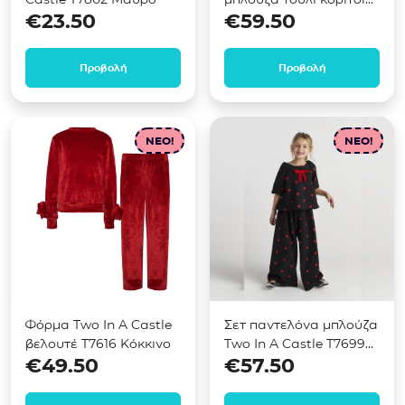
€
23.50
€
59.50
Two in a Castle T7676
Μαύρο
Προβολή
Προβολή
NEO!
NEO!
Φόρμα Two In A Castle
Σετ παντελόνα μπλούζα
βελουτέ T7616 Κόκκινο
Two In A Castle T7699
€
49.50
€
57.50
Μαύρο