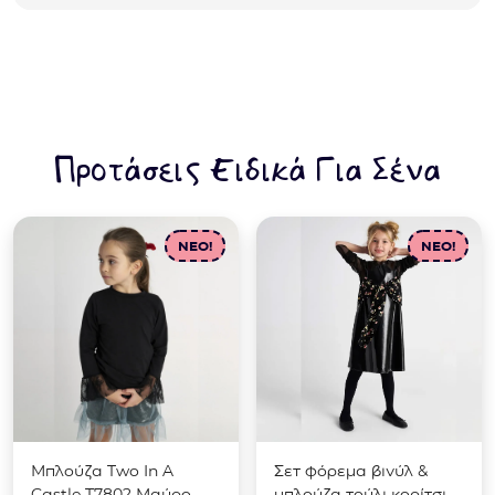
Προτάσεις Ειδικά Για Σένα
NEO!
NEO!
Μπλούζα Two In A
Σετ φόρεμα βινύλ &
Castle Τ7802 Μαύρο
μπλούζα τούλι κορίτσι