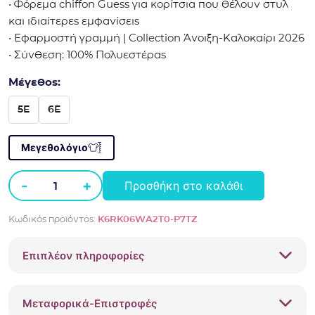
• Φόρεμα chiffon Guess για κορίτσια που θέλουν στυλ
και ιδιαίτερες εμφανίσεις
• Εφαρμοστή γραμμή | Collection Άνοιξη-Καλοκαίρι 2026
• Σύνθεση: 100% Πολυεστέρας
Μέγεθος:
5E
6E
Μεγεθολόγιο
-
+
Προσθήκη στο καλάθι
Φόρεμα
chiffon
Κωδικός προϊόντος:
K6RK06WA2T0-P7TZ
Guess
K6RK06WA2T0
Επιπλέον πληροφορίες
Γαλάζιο
ποσότητα
Μεταφορικά-Επιστροφές