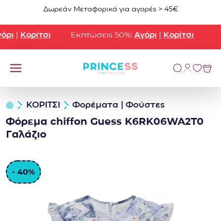
Μετάβαση στο περιεχόμενο
Δωρεάν Μεταφορικά για αγορές > 45€
ρι
|
Κορίτσι
Εκπτώσεις 50%:
Αγόρι
|
Κορίτσι
ΚΟΡΙΤΣΙ
Φορέματα | Φούστες
Φόρεμα chiffon Guess K6RK06WA2T0
Γαλάζιο
- 40%