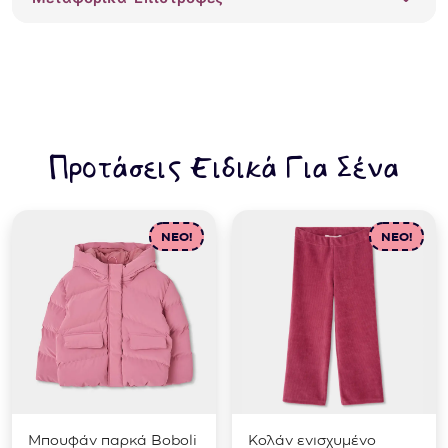
DFAV1468NF
ποσότητα
Προτάσεις Ειδικά Για Σένα
NEO!
NEO!
Μπουφάν παρκά Boboli
Κολάν ενισχυμένο