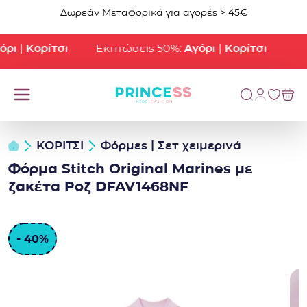
Μετάβαση στο περιεχόμενο
Δωρεάν Μεταφορικά για αγορές > 45€
ρι
|
Κορίτσι
Εκπτώσεις 50%:
Αγόρι
|
Κορίτσι
ΚΟΡΙΤΣΙ
Φόρμες | Σετ χειμερινά
Φόρμα Stitch Original Marines με
ζακέτα Ροζ DFAV1468NF
- 40%