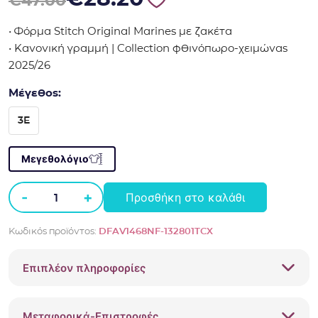
€
47.00
• Φόρμα Stitch Original Marines με ζακέτα
• Κανονική γραμμή | Collection φθινόπωρο-χειμώνας
2025/26
Μέγεθος:
3E
Μεγεθολόγιο
-
+
Προσθήκη στο καλάθι
Φόρμα
Stitch
Κωδικός προϊόντος:
DFAV1468NF-132801TCX
Original
Marines
Επιπλέον πληροφορίες
με
ζακέτα
Ροζ
Μεταφορικά-Επιστροφές