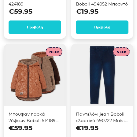
424189
Boboli 494052 Μπορντό
€
59.95
€
19.95
Προβολή
Προβολή
NEO!
NEO!
Μπουφάν παρκά
Παντελόνι jean Boboli
2όψεων Boboli 514189
ελαστικό 490722 Μπλε
€
59.95
€
19.95
Καφέ
σκούρο