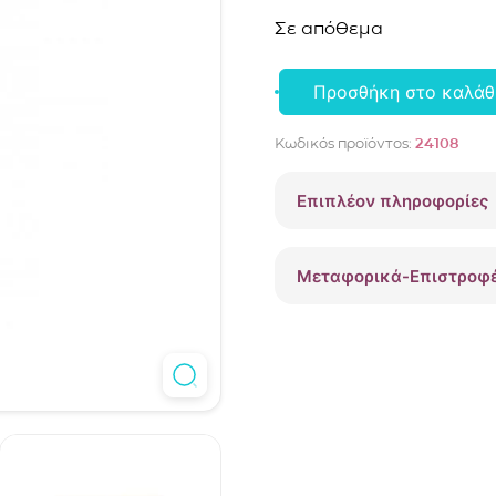
Σε απόθεμα
Προσθήκη στο καλάθ
2
κλικ
Κωδικός προϊόντος:
24108
πιπίλας
Μatchstick
Επιπλέον πληροφορίες
Monkey
γκρι/
πράσινο
Μεταφορικά-Επιστροφ
24108
ποσότητα