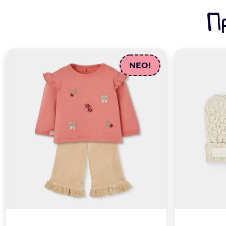
Π
NEO!