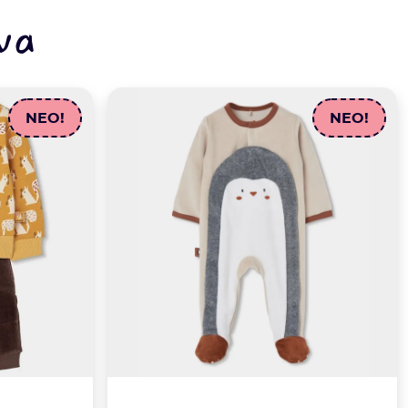
να
NEO!
NEO!