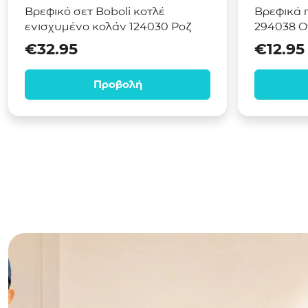
Βρεφικό σετ Boboli κοτλέ
Βρεφικά π
ενισχυμένο κολάν 124030 Ροζ
294038 Of
€
32.95
€
12.95
Προβολή