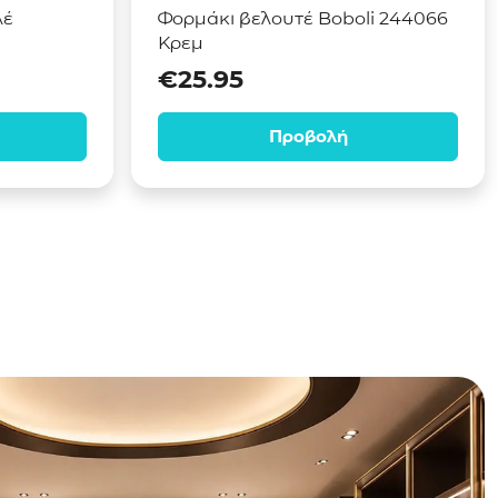
λέ
Φορμάκι βελουτέ Boboli 244066
Κρεμ
€
25.95
Προβολή