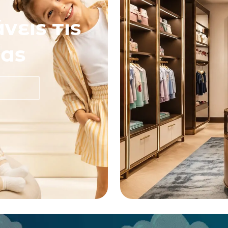
νεις τις
ας