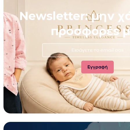
Newsletter: μην χά
προσφορές μ