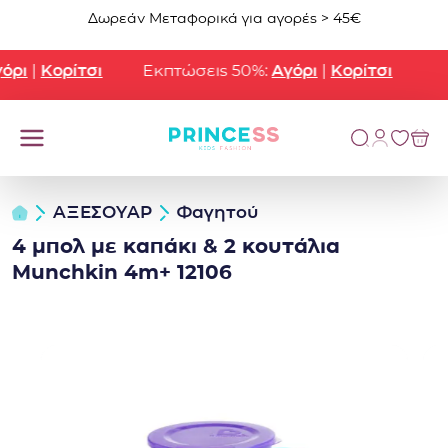
Μετάβαση στο περιεχόμενο
Δωρεάν Μεταφορικά για αγορές > 45€
ρι
|
Κορίτσι
Εκπτώσεις 50%:
Αγόρι
|
Κορίτσι
ΑΞΕΣΟΥΑΡ
Φαγητoύ
4 μπολ με καπάκι & 2 κουτάλια
Munchkin 4m+ 12106