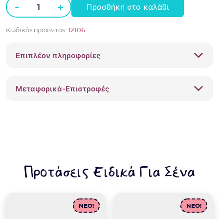
-
+
Προσθήκη στο καλάθι
4
μπολ
Κωδικός προϊόντος:
12106
με
καπάκι
Επιπλέον πληροφορίες
&
2
κουτάλια
Μεταφορικά-Επιστροφές
Munchkin
4m+
12106
ποσότητα
Προτάσεις Ειδικά Για Σένα
NEO!
NEO!