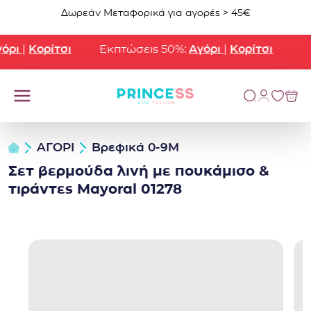
Μετάβαση στο περιεχόμενο
Δωρεάν Μεταφορικά για αγορές > 45€
ρι
|
Κορίτσι
Εκπτώσεις 50%:
Αγόρι
|
Κορίτσι
ΑΓΟΡΙ
Βρεφικά 0-9Μ
Σετ βερμούδα λινή με πουκάμισο &
τιράντες Mayoral 01278