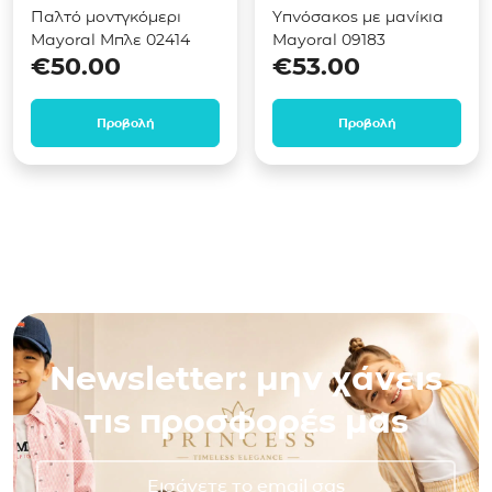
Παλτό μοντγκόμερι
Υπνόσακος με μανίκια
Mayoral Μπλε 02414
Mayoral 09183
€
50.00
€
53.00
Προβολή
Προβολή
Newsletter: μην χάνεις
τις προσφορές μας