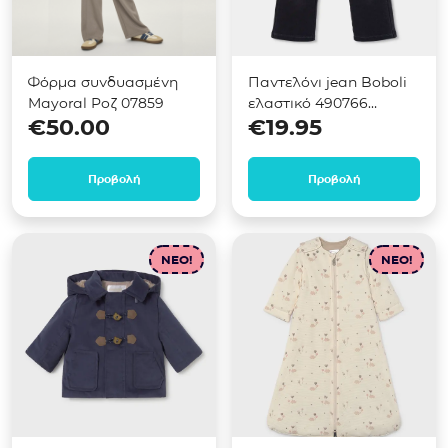
Φόρμα συνδυασμένη
Παντελόνι jean Boboli
Mayoral Ροζ 07859
ελαστικό 490766
€
50.00
€
19.95
Μαύρο
Προβολή
Προβολή
NEO!
NEO!