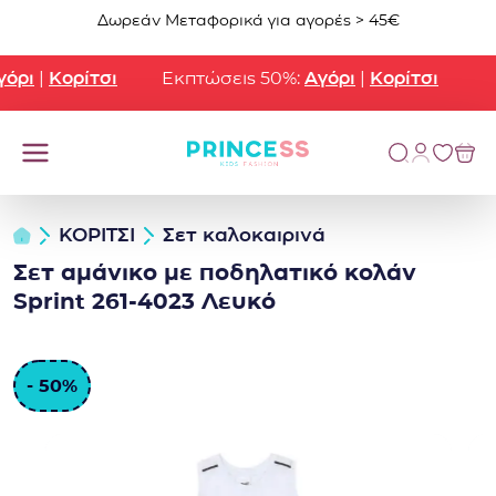
Μετάβαση στο περιεχόμενο
Δωρεάν Μεταφορικά για αγορές > 45€
ρι
|
Κορίτσι
Εκπτώσεις 50%:
Αγόρι
|
Κορίτσι
ΚΟΡΙΤΣΙ
Σετ καλοκαιρινά
Σετ αμάνικο με ποδηλατικό κολάν
Sprint 261-4023 Λευκό
- 50%