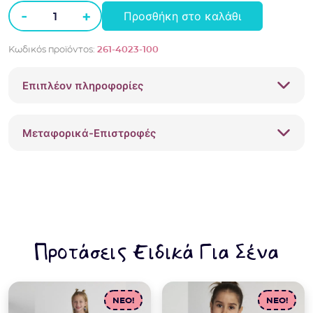
-
+
Προσθήκη στο καλάθι
Σετ
αμάνικο
Κωδικός προϊόντος:
261-4023-100
με
ποδηλατικό
Επιπλέον πληροφορίες
κολάν
Sprint
261-
Μεταφορικά-Επιστροφές
4023
Λευκό
ποσότητα
Προτάσεις Ειδικά Για Σένα
NEO!
NEO!