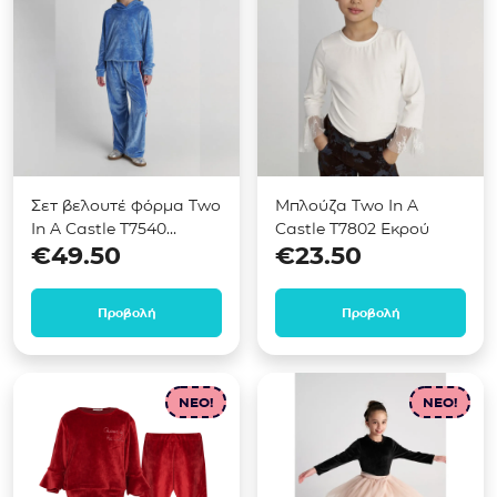
Σετ βελουτέ φόρμα Two
Μπλούζα Two In A
In A Castle T7540
Castle Τ7802 Εκρού
€
49.50
€
23.50
Γαλάζιο
Προβολή
Προβολή
NEO!
NEO!