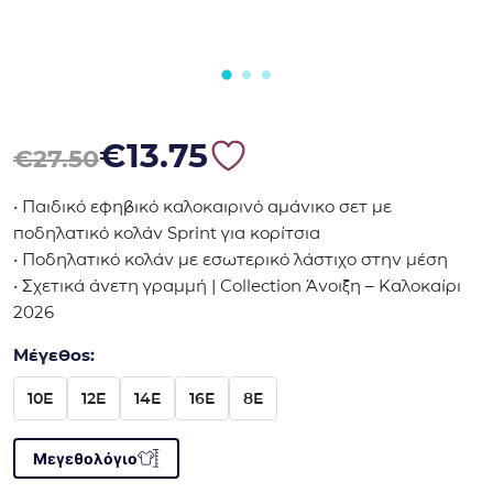
Original price was: €27.50.
Η τρέχουσα τιμή είναι: €13.75.
€
13.75
€
27.50
• Παιδικό εφηβικό καλοκαιρινό αμάνικο σετ με
ποδηλατικό κολάν Sprint για κορίτσια
• Ποδηλατικό κολάν με εσωτερικό λάστιχο στην μέση
• Σχετικά άνετη γραμμή | Collection Άνοιξη – Καλοκαίρι
2026
Μέγεθος:
10E
12E
14E
16E
8E
Μεγεθολόγιο