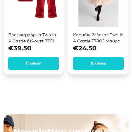
Βρεφική φόρμα Two In
Κορμάκι βελουτέ Two In
A Castle βελουτέ T7614
A Castle T7806 Μαύρο
€
39.50
€
24.50
Κόκκινο
Προβολή
Προβολή
Newsletter: μην χάνεις