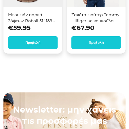
Μπουφάν παρκά
Ζακέτα φούτερ Tommy
2όψεων Boboli 514189
Hilfiger με κουκούλα
€
59.95
€
67.90
Καφέ
Μπλε KB0KB10553
Προβολή
Προβολή
Newsletter: μην χάνεις
τις προσφορές μας