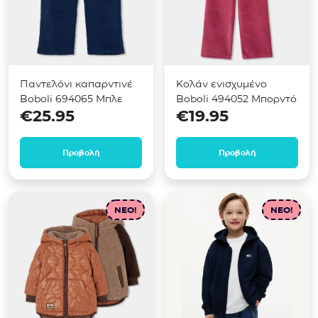
Παντελόνι καπαρντινέ
Κολάν ενισχυμένο
Boboli 694065 Μπλε
Boboli 494052 Μπορντό
€
25.95
€
19.95
Προβολή
Προβολή
NEO!
NEO!