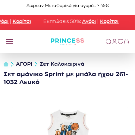
Μετάβαση στο περιεχόμενο
Δωρεάν Μεταφορικά για αγορές > 45€
ρι
|
Κορίτσι
Εκπτώσεις 50%:
Αγόρι
|
Κορίτσι
ΑΓΟΡΙ
Σετ Καλοκαιρινά
Σετ αμάνικο Sprint με μπάλα ήχου 261-
1032 Λευκό