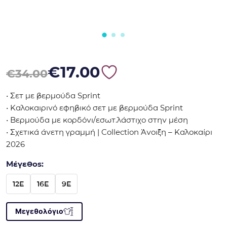
Original price was: €34.00.
Η τρέχουσα τιμή είναι: €17.00.
€
17.00
€
34.00
• Σετ με βερμούδα Sprint
• Καλοκαιρινό εφηβικό σετ με βερμούδα Sprint
• Βερμούδα με κορδόνι/εσωτ.λάστιχο στην μέση
• Σχετικά άνετη γραμμή | Collection Άνοιξη – Καλοκαίρι
2026
Μέγεθος:
12E
16E
9E
Μεγεθολόγιο