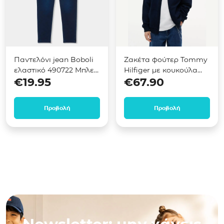
Παντελόνι jean Boboli
Ζακέτα φούτερ Tommy
ελαστικό 490722 Μπλε
Hilfiger με κουκούλα
€
19.95
€
67.90
σκούρο
Μπλε KB0KB10553
Προβολή
Προβολή