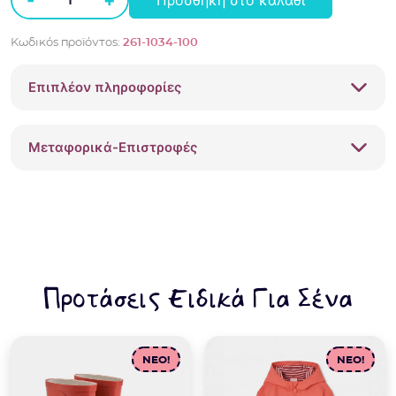
Σετ
με
Κωδικός προϊόντος:
261-1034-100
βερμούδα
Sprint
Επιπλέον πληροφορίες
spiderman
261-
1034
Μεταφορικά-Επιστροφές
Λευκό
ποσότητα
Προτάσεις Ειδικά Για Σένα
NEO!
NEO!