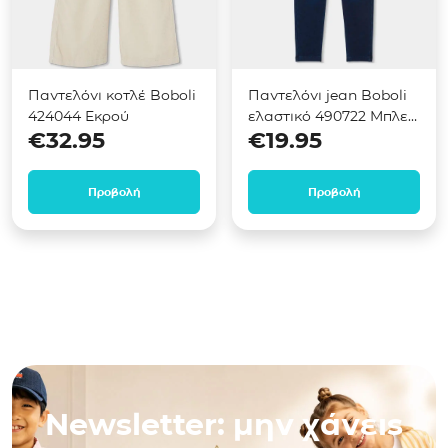
Παντελόνι κοτλέ Boboli
Παντελόνι jean Boboli
424044 Εκρού
ελαστικό 490722 Μπλε
€
32.95
€
19.95
σκούρο
Προβολή
Προβολή
Newsletter: μην χάνεις