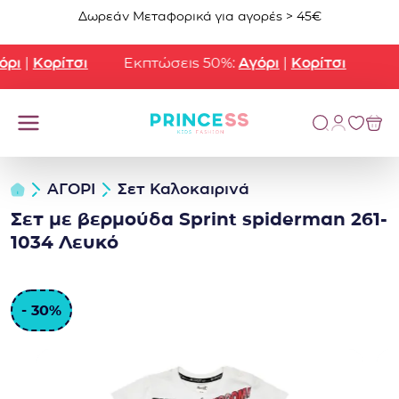
Μετάβαση στο περιεχόμενο
Δωρεάν Μεταφορικά για αγορές > 45€
ρι
|
Κορίτσι
Εκπτώσεις 50%:
Αγόρι
|
Κορίτσι
ΑΓΟΡΙ
Σετ Καλοκαιρινά
Σετ με βερμούδα Sprint spiderman 261-
1034 Λευκό
- 30%