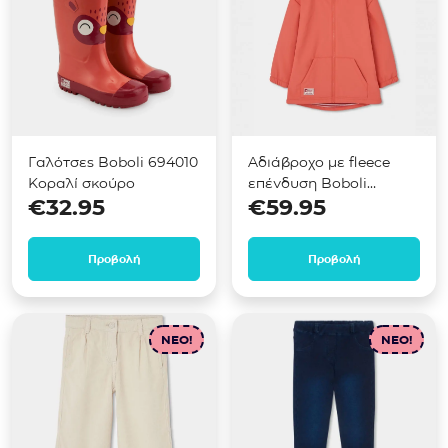
Γαλότσες Boboli 694010
Αδιάβροχο με fleece
Κοραλί σκούρο
επένδυση Boboli
€
32.95
€
59.95
694009 Κοραλί σκούρο
Προβολή
Προβολή
NEO!
NEO!