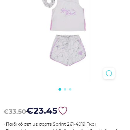
Original price was: €33.50.
Η τρέχουσα τιμή είναι: €23.45.
€
23.45
€
33.50
• Παιδικό σετ με σορτς Sprint 261-4019 Γκρι