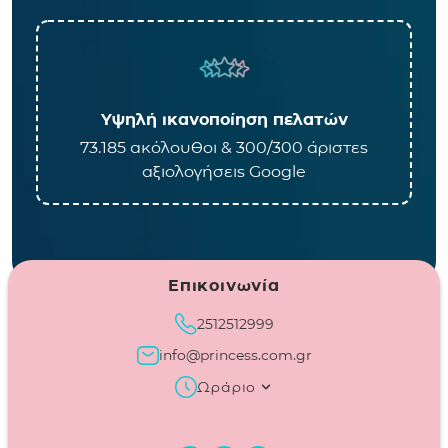
Υψηλή ικανοποίηση πελατών
73.185 ακόλουθοι & 300/300 άριστες
αξιολογήσεις Google
Επικοινωνία
2512512999
info@princess.com.gr
Ωράριο