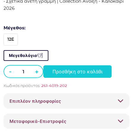
• Σχετικά άνετη γραμμή | Collection Άνοιξη - Καλοκαίρι
2026
Μέγεθος:
12E
Μεγεθολόγιο
-
+
Προσθήκη στο καλάθι
Σετ
με
Κωδικός προϊόντος:
261-4019-202
σορτς
Sprint
Επιπλέον πληροφορίες
261-
4019
Γκρι
Μεταφορικά-Επιστροφές
ποσότητα