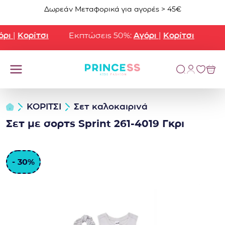
Μετάβαση στο περιεχόμενο
Δωρεάν Μεταφορικά για αγορές > 45€
ρι
|
Κορίτσι
Εκπτώσεις 50%:
Αγόρι
|
Κορίτσι
ΚΟΡΙΤΣΙ
Σετ καλοκαιρινά
Σετ με σορτς Sprint 261-4019 Γκρι
- 30%