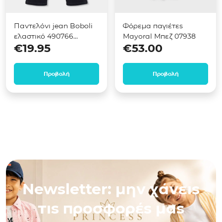
Παντελόνι jean Boboli
Φόρεμα παγιέτες
ελαστικό 490766
Mayoral Μπεζ 07938
€
19.95
€
53.00
Μαύρο
Προβολή
Προβολή
Newsletter: μην χάνεις
τις προσφορές μας