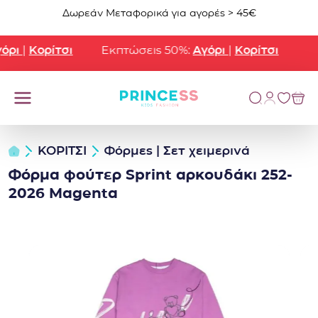
Μετάβαση στο περιεχόμενο
Δωρεάν Μεταφορικά για αγορές > 45€
ρι
|
Κορίτσι
Εκπτώσεις 50%:
Αγόρι
|
Κορίτσι
ΚΟΡΙΤΣΙ
Φόρμες | Σετ χειμερινά
Φόρμα φούτερ Sprint αρκουδάκι 252-
2026 Magenta