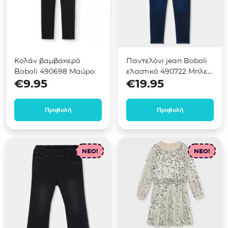
Κολάν βαμβακερό
Παντελόνι jean Boboli
Boboli 490698 Μαύρο
ελαστικό 490722 Μπλε
€
9.95
€
19.95
σκούρο
Προβολή
Προβολή
NEO!
NEO!